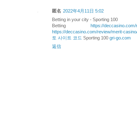
匿名
2022年4月11日 5:02
Betting in your city - Sporting 100
Betting
https://deccasino.com/
https://deccasino.com/review/merit-casino
토 사이트 코드
Sporting 100
gri-go.com
返信